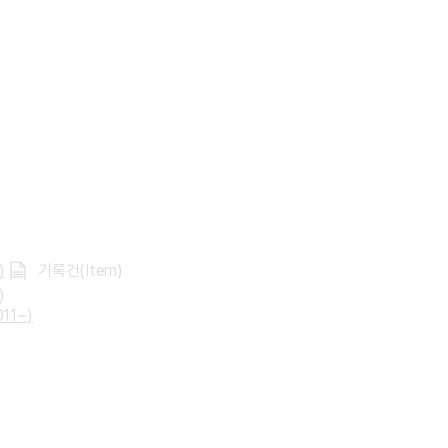
)
기록건(Item)
)
11~)