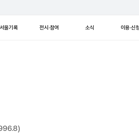
서울기록
전시·참여
소식
이용·신
단편
96.8)