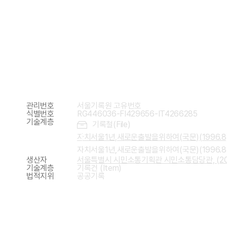
기본정보
관리번호
서울기록원 고유번호
식별번호
RG446036-FI429656-IT4266285
기술계층
기록철(File)
자치서울1년,새로운출발을위하여(국문)(1996.8
자치서울1년,새로운출발을위하여(국문)(1996.8
생산자
서울특별시 시민소통기획관 시민소통담당관, (20
기술계층
기록건 (Item)
법적지위
공공기록