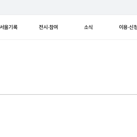
서울기록
전시·참여
소식
이용·신