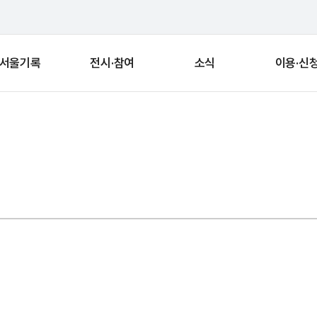
서울기록
전시·참여
소식
이용·신