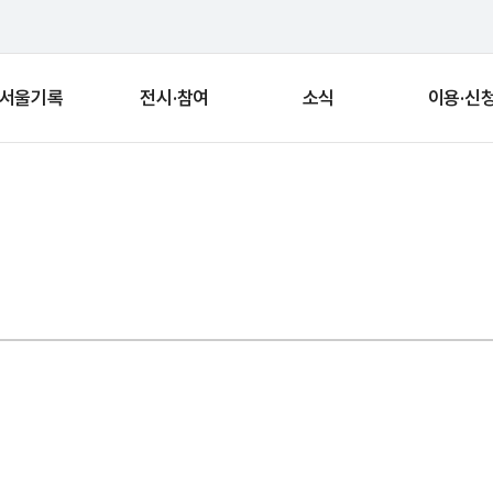
서울기록
전시·참여
소식
이용·신