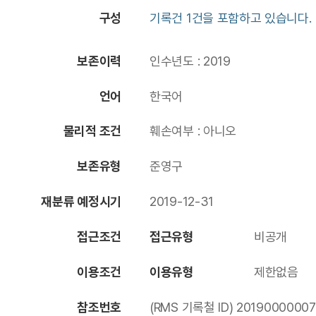
구성
기록건 1건을 포함하고 있습니다.
보존이력
인수년도 : 2019
언어
한국어
물리적 조건
훼손여부 : 아니오
보존유형
준영구
재분류 예정시기
2019-12-31
접근조건
접근유형
비공개
이용조건
이용유형
제한없음
참조번호
(RMS 기록철 ID) 20190000007