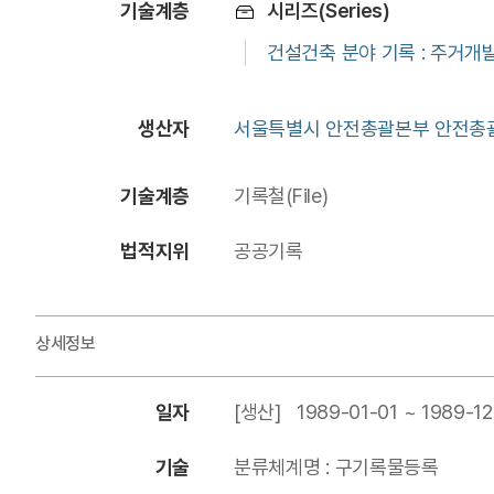
기술계층
시리즈(Series)
건설건축 분야 기록 : 주거개
생산자
서울특별시 안전총괄본부 안전총괄관
기술계층
기록철(File)
법적지위
공공기록
상세정보
일자
[생산] 1989-01-01 ~ 1989-12
기술
분류체계명 : 구기록물등록