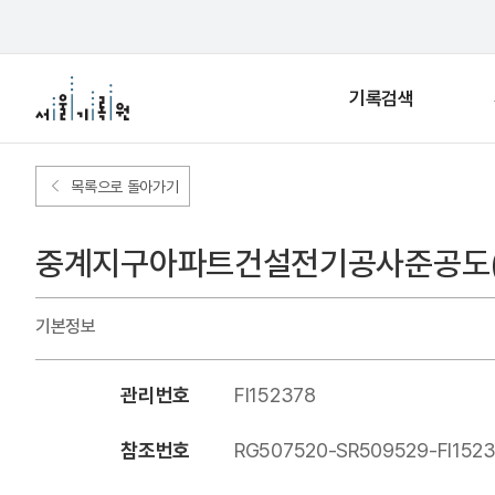
기록검색
목록으로 돌아가기
중계지구아파트건설전기공사준공도(7-1,7-
기본정보
관리번호
FI152378
참조번호
RG507520-SR509529-FI152