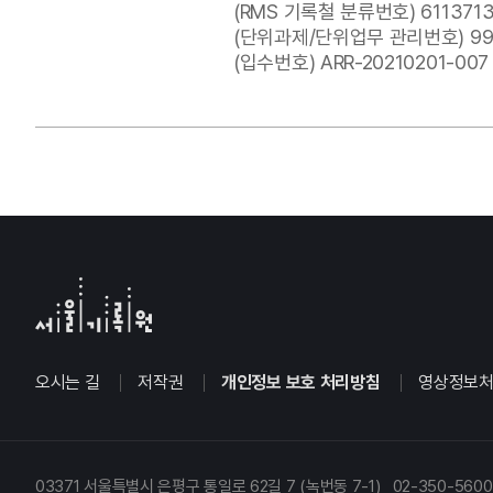
(RMS 기록철 분류번호) 6113713
(단위과제/단위업무 관리번호) 99
(입수번호) ARR-20210201-007
오시는 길
저작권
개인정보 보호 처리방침
영상정보처
03371 서울특별시 은평구 통일로 62길 7 (녹번동 7-1) 02-350-5600