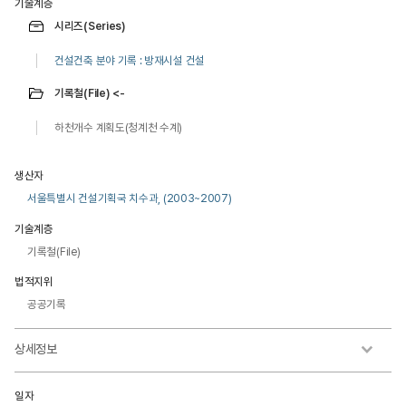
기술계층
시리즈(Series)
건설건축 분야 기록 : 방재시설 건설
기록철(File) <-
하천개수 계획도(청계천 수계)
생산자
서울특별시 건설기획국 치수과, (2003~2007)
기술계층
기록철(File)
법적지위
공공기록
상세정보
일자