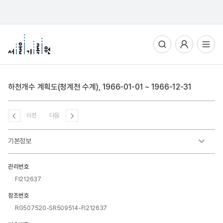
통합검색
사용자메뉴
전체메뉴열기
하천개수 계획도(청계천 수계), 1966-01-01 ~ 1966-12-31
이전
다음
기본정보
관리번호
FI212637
참조번호
RG507520-SR509514-FI212637