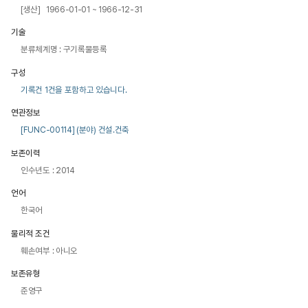
[생산] 1966-01-01 ~ 1966-12-31
기술
분류체계명 : 구기록물등록
구성
기록건 1건을 포함하고 있습니다.
연관정보
[FUNC-00114] (분야) 건설.건축
보존이력
인수년도 : 2014
언어
한국어
물리적 조건
훼손여부 : 아니오
보존유형
준영구