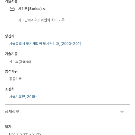
기술계층
시리즈(Series) <-
지구단위계획소위원회 회의 기록
생산자
서울특별시 도시계획국 도시관리과, (2000~2011)
기술계층
시리즈(Series)
법적지위
공공기록
소장처
서울기록원, 2018~
상세정보
일자
[생산] 2001 ~ 2002