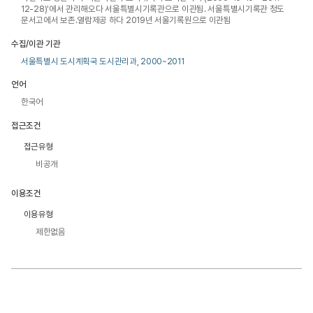
12-28)'에서 관리해오다 서울특별시기록관으로 이관됨. 서울특별시기록관 청도
문서고에서 보존.열람제공 하다 2019년 서울기록원으로 이관됨
수집/이관 기관
서울특별시 도시계획국 도시관리과, 2000~2011
언어
한국어
접근조건
접근유형
비공개
이용조건
이용유형
제한없음