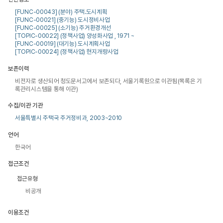
[FUNC-00043] (분야) 주택.도시계획
[FUNC-00021] (중기능) 도시정비사업
[FUNC-00025] (소기능) 주거환경개선
[TOPIC-00022] (정책사업) 양성화사업 , 1971 ~
[FUNC-00019] (대기능) 도시계획사업
[TOPIC-00024] (정책사업) 현지개량사업
보존이력
비전자로 생산되어 청도문서고에서 보존되다, 서울기록원으로 이관됨(목록은 기
록관리시스템을 통해 이관)
수집/이관 기관
서울특별시 주택국 주거정비과, 2003~2010
언어
한국어
접근조건
접근유형
비공개
이용조건