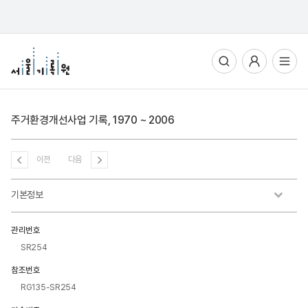
통합검색
사용자메뉴
전체메뉴열기
주거환경개선사업 기록, 1970 ~ 2006
이전
다음
기본정보
관리번호
SR254
참조번호
RG135-SR254