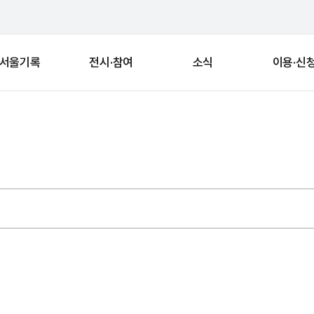
서울기록
전시·참여
소식
이용·신