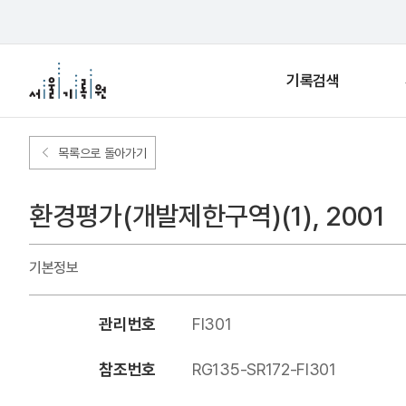
기록검색
목록으로 돌아가기
환경평가(개발제한구역)(1), 2001
기본정보
관리번호
FI301
참조번호
RG135-SR172-FI301