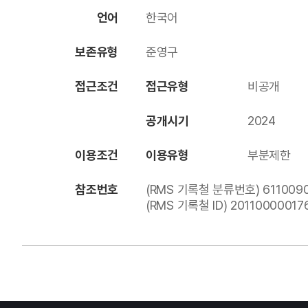
언어
한국어
보존유형
준영구
접근조건
접근유형
비공개
공개시기
2024
이용조건
이용유형
부분제한
참조번호
(RMS 기록철 분류번호) 6110090-
(RMS 기록철 ID) 20110000017