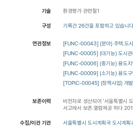
기술
환경평가 관련철1
구성
기록건 26건을 포함하고 있습니다
연관정보
[FUNC-00043] (분야) 주택.
[FUNC-00005] (대기능) 도시
[FUNC-00006] (중기능) 용
[FUNC-00009] (소기능) 용도
[TOPIC-00045] (정책사업) 
보존이력
비전자로 생산되어 '서울특별시 도시
서고에서 보존.열람제공 하다 20
수집/이관 기관
서울특별시 도시계획국 도시계획과,