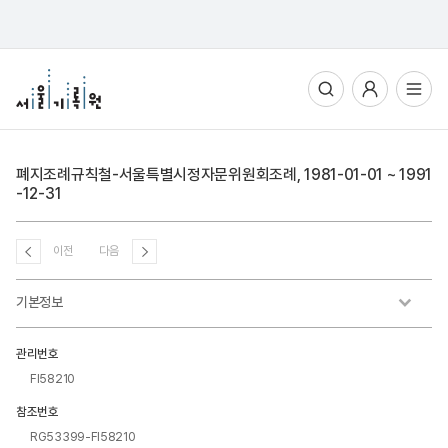
통합검색
사용자메뉴
전체메뉴열기
폐지조례규칙철-서울특별시정자문위원회조례, 1981-01-01 ~ 1991
-12-31
이전
다음
기본정보
관리번호
FI58210
참조번호
RG53399-FI58210