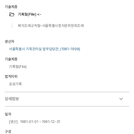
기술계층
기록철(File) <-
폐지조례규칙철-서울특별시정자문위원회조례
생산자
서울특별시 기획관리실 법무담당관, (1981~1998)
기술계층
기록철(File)
법적지위
공공기록
상세정보
일자
[생산] 1981-01-01 ~ 1991-12-31
구성