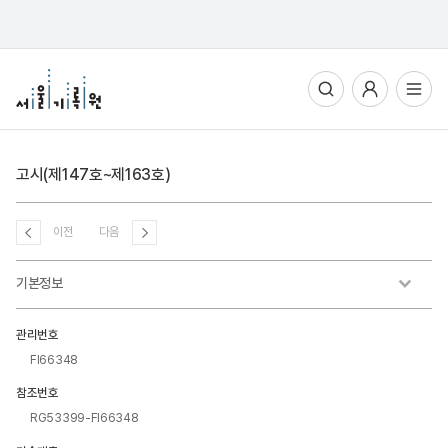
통합검색
사용자메뉴
전체메뉴열기
고시(제147호~제163호)
이전
다음
기본정보
관리번호
FI66348
참조번호
RG53399-FI66348