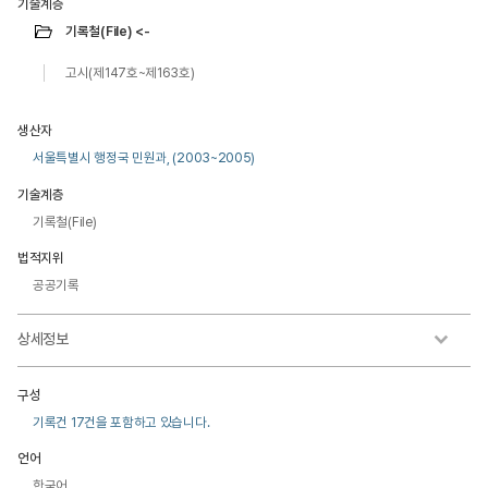
기술계층
기록철(File) <-
고시(제147호~제163호)
생산자
서울특별시 행정국 민원과, (2003~2005)
기술계층
기록철(File)
법적지위
공공기록
상세정보
구성
기록건 17건을 포함하고 있습니다.
언어
한국어