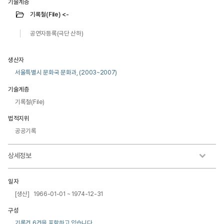
기술계층
기록철(File) <-
공연자등록(극단 산하)
생산자
서울특별시 문화국 문화과, (2003~2007)
기술계층
기록철(File)
법적지위
공공기록
상세정보
일자
[생산] 1966-01-01 ~ 1974-12-31
구성
기록건 6건을 포함하고 있습니다.