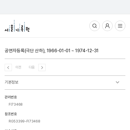
통합검색
사용자메뉴
전체메뉴열기
공연자등록(극단 산하), 1966-01-01 ~ 1974-12-31
이전
다음
기본정보
관리번호
FI73468
참조번호
RG53399-FI73468