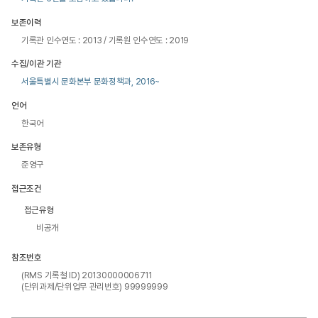
보존이력
기록관 인수연도 : 2013 / 기록원 인수연도 : 2019
수집/이관 기관
서울특별시 문화본부 문화정책과, 2016~
언어
한국어
보존유형
준영구
접근조건
접근유형
비공개
참조번호
(RMS 기록철 ID) 20130000006711
(단위과제/단위업무 관리번호) 99999999