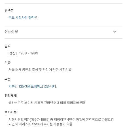
컬렉션
주요 시정사진 컬렉션
상세정보
일자
[생산] 1958 ~ 1989
기술
서울 소재 공원의 조성 및 관리에 관한 사진기록
구성
기록건 135건을 포함하고 있습니다.
정리체계
생산순으로 부여된 기록건 관리번호에 따라 정리되어 있음
추가기록
시정사진컬렉션(1957~1995) 중 미정리된 4만여 파일이 본격적으로 카탈로깅
되면 이 시리즈(Series)에 추가될 가능성이 있음