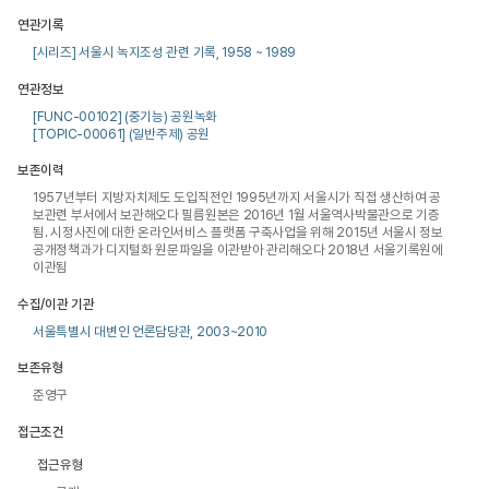
연관기록
[시리즈] 서울시 녹지조성 관련 기록, 1958 ~ 1989
연관정보
[FUNC-00102] (중기능) 공원녹화
[TOPIC-00061] (일반주제) 공원
보존이력
1957년부터 지방자치제도 도입직전인 1995년까지 서울시가 직접 생산하여 공
보관련 부서에서 보관해오다 필름원본은 2016년 1월 서울역사박물관으로 기증
됨. 시정사진에 대한 온라인서비스 플랫폼 구축사업을 위해 2015년 서울시 정보
공개정책과가 디지털화 원문파일을 이관받아 관리해오다 2018년 서울기록원에
이관됨
수집/이관 기관
서울특별시 대변인 언론담당관, 2003~2010
보존유형
준영구
접근조건
접근유형