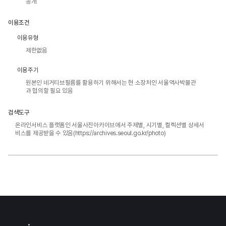
공개
이용조건
이용유형
제한없음
이용주기
원본인 네거티브필름를 활용하기 위해서는 현 소장처인 서울역사박물관
과 협의할 필요 있음
검색도구
온라인서비스 플랫폼인 서울사진아카이브에서 주제별, 시기별, 컬렉션별 상세서
비스를 제공받을 수 있음(https://archives.seoul.go.kr/photo)