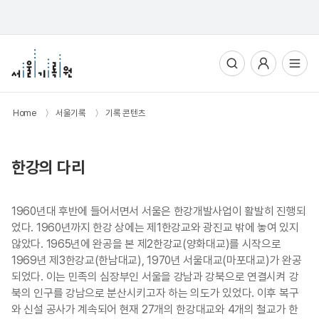
통합검색
사용자메뉴
전체메뉴열기
Home
〉
서울기록
〉
기록 콘텐츠
한강의 다리
1960년대 후반에 들어서면서 서울은 한강개발사업이 활발히 진행되
었다. 1960년까지 한강 상에는 제1한강교와 광진교 밖에 놓여 있지
않았다. 1965년에 완공을 본 제2한강교(양화대교)를 시작으로
1969년 제3한강교(한남대교), 1970년 서울대교(마포대교)가 완공
되었다. 이는 민족의 심장부인 서울을 강남과 강북으로 연결시켜 강
북의 인구를 강남으로 분산시키고자 하는 의도가 있었다. 이후 복구
와 신설 공사가 계속되어 현재 27개의 한강대교와 4개의 철교가 한