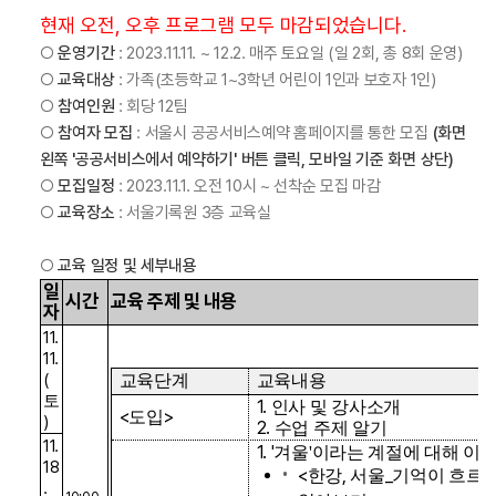
현재 오전, 오후 프로그램 모두 마감되었습니다.
○
운영기간
: 2023.11.11. ~ 12.2. 매주 토요일 (일 2회, 총 8회 운영)
○
교육대상
: 가족(초등학교 1~3학년 어린이 1인과 보호자 1인)
○
참여인원
: 회당 12팀
○
참여자 모집
: 서울시 공공서비스예약 홈페이지를 통한 모집
(화면
왼쪽 '공공서비스에서 예약하기' 버튼 클릭, 모바일 기준 화면 상단)
○
모집일정
: 2023.11.1. 오전 10시 ~ 선착순 모집 마감
○
교육장소
: 서울기록원 3층 교육실
○
교육 일정 및 세부내용
일
시간
교육 주제 및 내용
자
11.
11.
(
교육단계
교육내용
토
1.
인사 및 강사소개
<
>
도입
)
2.
수업 주제 알기
11.
1. '
겨울'이라는 계절에 대해 이
18
<
,
_
한강
서울
기억이 흐르
.