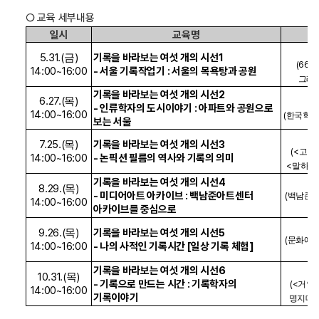
○ 교육 세부내용
일시
교육명
5.31.(
)
기록을 바라보는 여섯 개의 시선
1
금
(669
14:00~16:00
-
서울 기록작업기
:
서울의 목욕탕과 공원
그래
기록을 바라보는 여섯 개의 시선
2
6.27.(
)
목
-
인류학자의 도시이야기
:
아파트와 공원으로
14:00~16:00
(
한국학중
보는 서울
7.25.(
)
기록을 바라보는 여섯 개의 시선
3
목
(<
고양
14:00~16:00
-
논픽션 필름의 역사와 기록의 의미
<
말하는
기록을 바라보는 여섯 개의 시선
4
8.29.(
)
목
-
미디어아트 아카이브 : 백남준아트센터
(
백남준아
14:00~16:00
아카이브를 중심으로
9.26.(
)
기록을 바라보는 여섯 개의 시선
5
목
(
문화예술
14:00~16:00
- 나의 사적인 기록시간
[
일상 기록 체험
]
기록을 바라보는 여섯 개의 시선
6
10.31.(
)
목
- 기록으로 만드는 시간 : 기록학자의
(<
거인
14:00~16:00
기록이야기
명지대