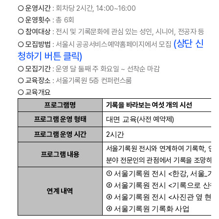
○ 운영시간
: 회차당 2시간, 14:00~16:00
○ 운영횟수
: 총 6회
○ 참여대상
: 전시 및 기록문화에 관심 있는 성인, 시니어, 전공자 등
(상단 신
○ 모집방법
: 서울시 공공서비스예약홈페이지에서 모집
청하기 버튼 클릭)
○ 모집기간
: 운영 달 둘째 주 화요일 ~ 선착순 마감
○ 교육장소
: 서울기록원 5층 컨퍼런스룸
○ 교육개요
프로그램명
기록을 바라보는 여섯 개의 시선
프로그램 운영 형태
(
사전 예약제
)
대면 교육
프로그램 운영 시간
2
시간
서울기록원 전시와 연계하여 기록학
,
인
프로그램 내용
분야 전문인의 관점에서 기록을 조망하는
①
<
,
_
서울기록원 전시
한강
서울
기
②
<
서울기록원 전시
기록으로 산책
연계 내역
③
<
서울기록원 전시
사진관 옆 현
④
서울기록원 기록화 사업