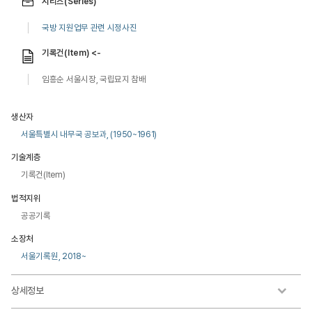
시리즈(Series)
국방 지원업무 관련 시정사진
기록건(Item) <-
임흥순 서울시장, 국립묘지 참배
생산자
서울특별시 내무국 공보과, (1950~1961)
기술계층
기록건(Item)
법적지위
공공기록
소장처
서울기록원, 2018~
상세정보