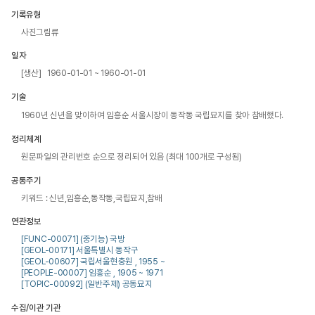
기록유형
사진그림류
일자
[생산] 1960-01-01 ~ 1960-01-01
기술
1960년 신년을 맞이하여 임흥순 서울시장이 동작동 국립묘지를 찾아 참배했다.
정리체계
원문파일의 관리번호 순으로 정리되어 있음 (최대 100개로 구성됨)
공통주기
키워드 : 신년,임흥순,동작동,국립묘지,참배
연관정보
[FUNC-00071] (중기능) 국방
[GEOL-00171] 서울특별시 동작구
[GEOL-00607] 국립서울현충원 , 1955 ~
[PEOPLE-00007] 임흥순 , 1905 ~ 1971
[TOPIC-00092] (일반주제) 공동묘지
수집/이관 기관