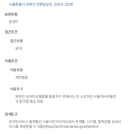
서울특별시 대변인 언론담당관, 2003~2010
보존유형
준영구
접근조건
접근유형
공개
이용조건
이용유형
제한없음
이용주기
원본인 네거티브필름를 활용하기 위해서는 현 소장처인 서울역사박물관
과 협의할 필요 있음
검색도구
온라인서비스 플랫폼인 서울사진아카이브에서 주제별, 시기별, 컬렉션별 상세서
비스를 제공받을 수 있음(https://archives.seoul.go.kr/photo)