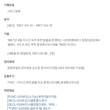
기록유형
사진그림류
일자
[생산] 1967-04-10 ~ 1967-04-10
기술
1967년 4월 이수근 씨의 북한 탈출을 환영하는 시민환영대회가 장충단공원에서 
열렸다. 이수근 씨는 북한 중앙통신부사장을 역임한 바 있다.

(내용출처: 매일경제, 1967.04.08., 3면) 
정리체계
원문파일의 관리번호 순으로 정리되어 있음 (최대 100개로 구성됨)
공통주기
키워드 : 이수근,북한,탈출,귀순,환영,시민대회,중앙통신부사장
연관정보
[FUNC-00061] (소기능) 북한이탈자지원
[GEOL-00453] 서울특별시 중구
[GEOL-00640] 서울장충단공원 , 1919 ~
[TOPIC-00296] (일반주제) 귀순자