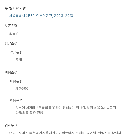
수집/이관 기관
서울특별시 대변인 언론담당관, 2003~2010
보존유형
준영구
접근조건
접근유형
공개
이용조건
이용유형
제한없음
이용주기
원본인 네거티브필름를 활용하기 위해서는 현 소장처인 서울역사박물관
과 협의할 필요 있음
검색도구
온라인서비스 플랫폼인 서울사진아카이브에서 주제별, 시기별, 컬렉션별 상세서