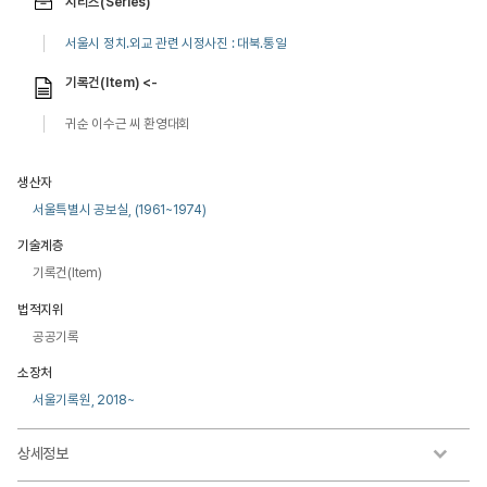
시리즈(Series)
서울시 정치.외교 관련 시정사진 : 대북.통일
기록건(Item) <-
귀순 이수근 씨 환영대회
생산자
서울특별시 공보실, (1961~1974)
기술계층
기록건(Item)
법적지위
공공기록
소장처
서울기록원, 2018~
상세정보