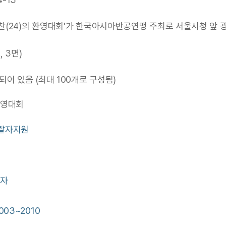
성찬(24)의 환영대회'가 한국아시아반공연맹 주최로 서울시청 앞 
, 3면)
어 있음 (최대 100개로 구성됨)
환영대회
한이탈자지원
순자
03~2010