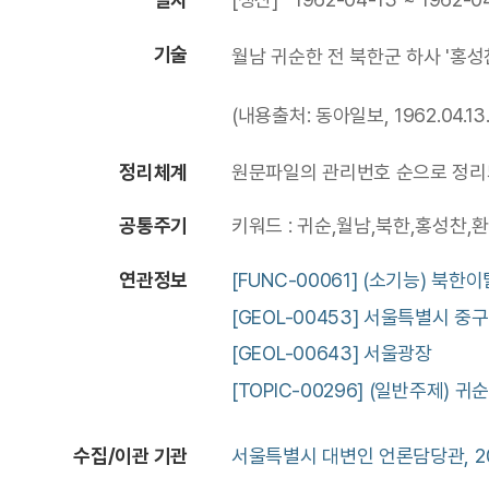
기술
월남 귀순한 전 북한군 하사 '홍
(내용출처: 동아일보, 1962.04.13.
정리체계
원문파일의 관리번호 순으로 정리되
공통주기
키워드 : 귀순,월남,북한,홍성찬,
연관정보
[FUNC-00061] (소기능) 북
[GEOL-00453] 서울특별시 중구
[GEOL-00643] 서울광장
[TOPIC-00296] (일반주제) 귀
수집/이관 기관
서울특별시 대변인 언론담당관, 20