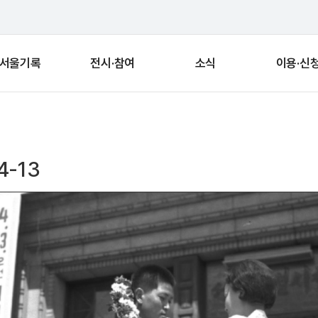
서울기록
전시·참여
소식
이용·신
-13