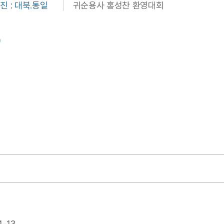
 : 대북.통일
귀순용사 홍성찬 환영대회
)
4-13