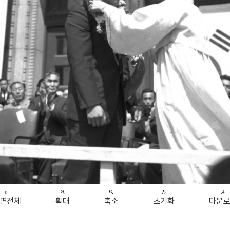
면전체
확대
축소
초기화
다운