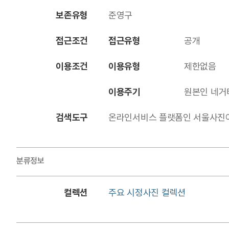
보존유형
준영구
접근조건
접근유형
공개
이용조건
이용유형
제한없음
이용주기
원본인 네거
검색도구
온라인서비스 플랫폼인 서울사진아카이브에
분류정보
컬렉션
주요 시정사진 컬렉션