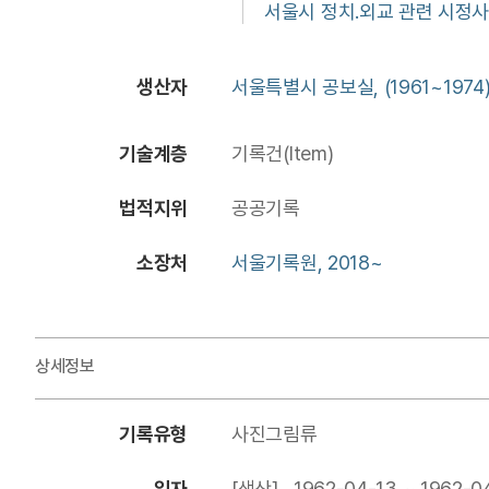
서울시 정치.외교 관련 시정사진
생산자
서울특별시 공보실, (1961~1974
기술계층
기록건(Item)
법적지위
공공기록
소장처
서울기록원, 2018~
상세정보
기록유형
사진그림류
일자
[생산] 1962-04-13 ~ 1962-0