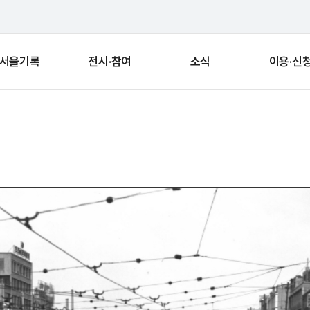
서울기록
전시·참여
소식
이용·신