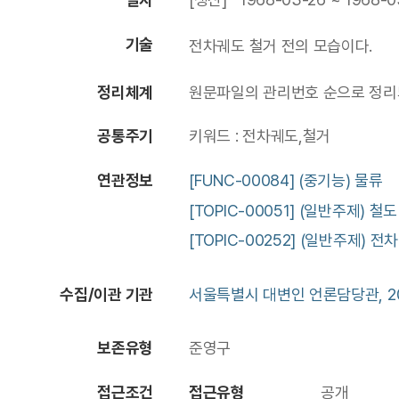
기술
전차궤도 철거 전의 모습이다.
정리체계
원문파일의 관리번호 순으로 정리되
공통주기
키워드 : 전차궤도,철거
연관정보
[FUNC-00084] (중기능) 물류
[TOPIC-00051] (일반주제) 철도
[TOPIC-00252] (일반주제) 전차 
수집/이관 기관
서울특별시 대변인 언론담당관, 20
보존유형
준영구
접근조건
접근유형
공개