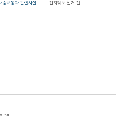
 대중교통과 관련시설
전차궤도 철거 전
)
3-26