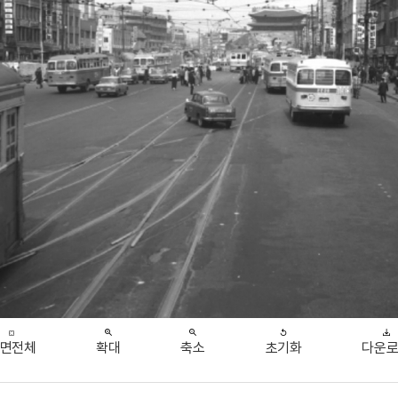
면전체
확대
축소
초기화
다운