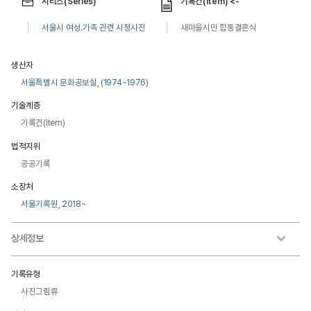
시리즈(Series)
기록건(Item) <-
서울시 여성.가족 관련 시정사진
새마을시민 합동결혼식
생산자
서울특별시 문화공보실, (1974~1976)
기술계층
기록건(Item)
법적지위
공공기록
소장처
서울기록원, 2018~
상세정보
기록유형
사진그림류