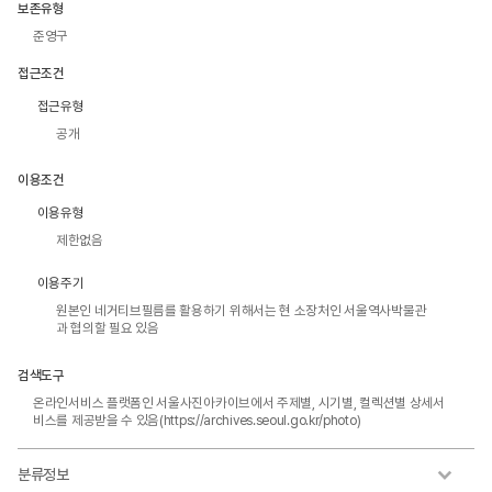
보존유형
준영구
접근조건
접근유형
공개
이용조건
이용유형
제한없음
이용주기
원본인 네거티브필름를 활용하기 위해서는 현 소장처인 서울역사박물관
과 협의할 필요 있음
검색도구
온라인서비스 플랫폼인 서울사진아카이브에서 주제별, 시기별, 컬렉션별 상세서
비스를 제공받을 수 있음(https://archives.seoul.go.kr/photo)
분류정보