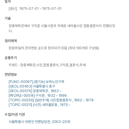
일자
[생산] 1975-07-01 ~ 1975-07-01
기술
장충체육관에서 구자춘 서울시장의 주례로 새마을시민 합동결혼식이 진행되었
다.
정리체계
원문파일의 관리번호 순으로 정리되어 있음 (최대 100개로 구성됨)
공통주기
키워드 : 장충체육관,시민,합동결혼식,구자춘,결혼식,주례
연관정보
[FUNC-00097] (중기능) 보육노인가족
[GEOL-00453] 서울특별시 중구
[GEOL-00576] 장충체육관 , 1963 ~
[PEOPLE-00014] 구자춘 , 1932 ~ 1996
[TOPIC-00256] (일반주제) 시민합동결혼식 , 1962 ~ 1979
[TOPIC-00311] (사건) 새마을운동 , 1970 ~
수집/이관 기관
서울특별시 대변인 언론담당관, 2003~2010