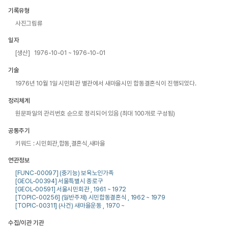
기록유형
사진그림류
일자
[생산] 1976-10-01 ~ 1976-10-01
기술
1976년 10월 1일 시민회관 별관에서 새마을시민 합동결혼식이 진행되었다.
정리체계
원문파일의 관리번호 순으로 정리되어 있음 (최대 100개로 구성됨)
공통주기
키워드 : 시민회관,합동,결혼식,새마을
연관정보
[FUNC-00097] (중기능) 보육노인가족
[GEOL-00394] 서울특별시 종로구
[GEOL-00591] 서울시민회관 , 1961 ~ 1972
[TOPIC-00256] (일반주제) 시민합동결혼식 , 1962 ~ 1979
[TOPIC-00311] (사건) 새마을운동 , 1970 ~
수집/이관 기관