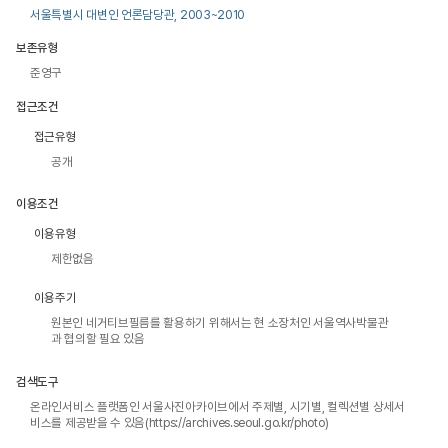
서울특별시 대변인 언론담당관, 2003~2010
보존유형
준영구
접근조건
접근유형
공개
이용조건
이용유형
제한없음
이용주기
원본인 네거티브필름를 활용하기 위해서는 현 소장처인 서울역사박물관
과 협의할 필요 있음
검색도구
온라인서비스 플랫폼인 서울사진아카이브에서 주제별, 시기별, 컬렉션별 상세서
비스를 제공받을 수 있음(https://archives.seoul.go.kr/photo)