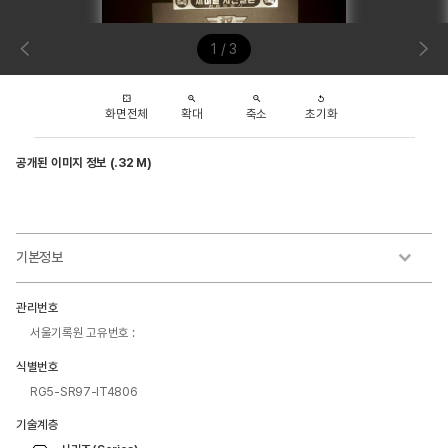
1 / 3
화면전체
확대
축소
초기화
공개된 이미지 정보 (.32 M)
기본정보
관리번호
서울기록원 고유번호 :
식별번호
RG5-SR97-IT4806
기술계층