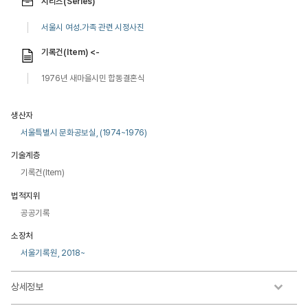
시리즈(Series)
서울시 여성.가족 관련 시정사진
기록건(Item) <-
1976년 새마을시민 합동결혼식
생산자
서울특별시 문화공보실, (1974~1976)
기술계층
기록건(Item)
법적지위
공공기록
소장처
서울기록원, 2018~
상세정보