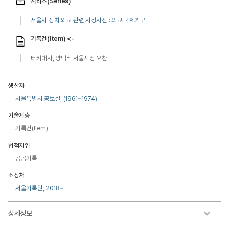
시리즈(Series)
서울시 정치.외교 관련 시정사진 : 외교.국제기구
기록건(Item) <-
터키대사, 양택식 서울시장 오찬
생산자
서울특별시 공보실, (1961~1974)
기술계층
기록건(Item)
법적지위
공공기록
소장처
서울기록원, 2018~
상세정보