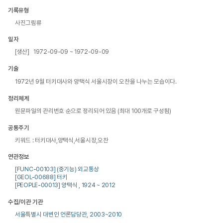
기록유형
사진그림류
일자
[생산] 1972-09-09 ~ 1972-09-09
기술
1972년 9월 터키대사와 양택식 서울시장이 오찬을 나누는 모습이다. 
정리체계
원문파일의 관리번호 순으로 정리되어 있음 (최대 100개로 구성됨)
공통주기
키워드 : 터키대사,양택식,서울시장,오찬
연관정보
[FUNC-00103] (중기능) 외교통상
[GEOL-00688] 터키
[PEOPLE-00013] 양택식 , 1924 ~ 2012
수집/이관 기관
서울특별시 대변인 언론담당관, 2003~2010