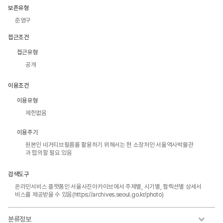
보존유형
준영구
접근조건
접근유형
공개
이용조건
이용유형
제한없음
이용주기
원본인 네거티브필름를 활용하기 위해서는 현 소장처인 서울역사박물관
과 협의할 필요 있음
검색도구
온라인서비스 플랫폼인 서울사진아카이브에서 주제별, 시기별, 컬렉션별 상세서
비스를 제공받을 수 있음(https://archives.seoul.go.kr/photo)
분류정보