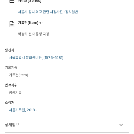
시리즈(Series)
서울시 정치.외교 관련 시정사진 : 정치일반
기록건(Item) <-
박정희 전 대통령 국장
생산자
서울특별시 문화공보관, (1976~1981)
기술계층
기록건(Item)
법적지위
공공기록
소장처
서울기록원, 2018~
상세정보