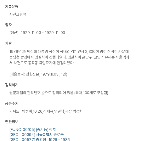
기록유형
사진그림류
일자
[생산] 1979-11-03 ~ 1979-11-03
기술
1979년 故 박정희 대통령 국장이 국내외 각계인사 2,300여 명이 참석한 가운데 
중앙청 광장에서 영결식이 진행되었다. 영결식이 끝난 뒤 고인의 유해는 서울역에
서 차편으로 동작동 국립묘지에 안장되었다.

(내용출처: 경향신문, 1979.11.03., 1면)
정리체계
원문파일의 관리번호 순으로 정리되어 있음 (최대 100개로 구성됨)
공통주기
키워드 : 박정희,10.26,김재규,영결식,국장,박정희
연관정보
[FUNC-00105] (중기능) 정치
[GEOL-00394] 서울특별시 종로구
[GEOL-00577] 중앙청 , 1926 ~ 1986