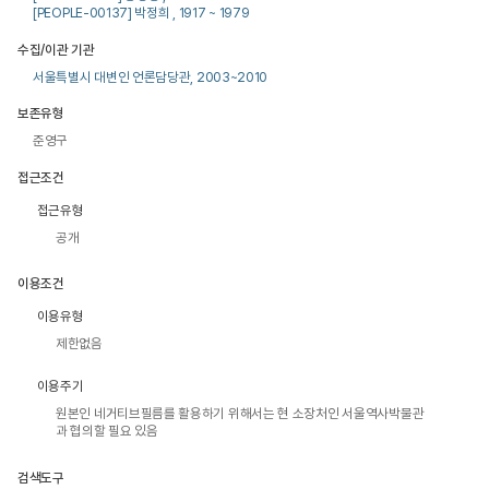
[PEOPLE-00137] 박정희 , 1917 ~ 1979
수집/이관 기관
서울특별시 대변인 언론담당관, 2003~2010
보존유형
준영구
접근조건
접근유형
공개
이용조건
이용유형
제한없음
이용주기
원본인 네거티브필름를 활용하기 위해서는 현 소장처인 서울역사박물관
과 협의할 필요 있음
검색도구