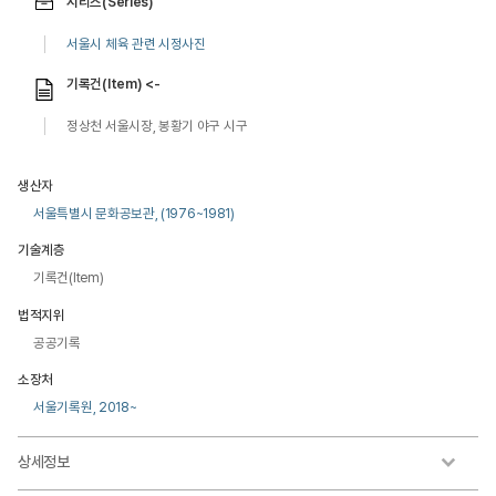
시리즈(Series)
서울시 체육 관련 시정사진
기록건(Item) <-
정상천 서울시장, 봉황기 야구 시구
생산자
서울특별시 문화공보관, (1976~1981)
기술계층
기록건(Item)
법적지위
공공기록
소장처
서울기록원, 2018~
상세정보