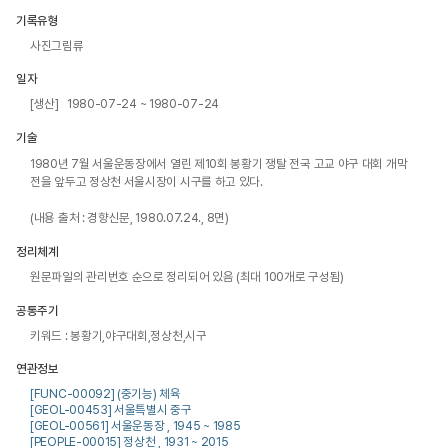
기록유형
사진그림류
일자
[생산] 1980-07-24 ~ 1980-07-24
기술
1980년 7월 서울운동장에서 열린 제10회 봉황기 쟁탈 전국 고교 야구 대회 개막
전을 앞두고 정상천 서울시장이 시구를 하고 있다.

(내용 출처 : 경향신문, 1980.07.24., 8면)
정리체계
원문파일의 관리번호 순으로 정리되어 있음 (최대 100개로 구성됨)
공통주기
키워드 : 봉황기,야구대회,정상천,시구
연관정보
[FUNC-00092] (중기능) 체육
[GEOL-00453] 서울특별시 중구
[GEOL-00561] 서울운동장 , 1945 ~ 1985
[PEOPLE-00015] 정상천 , 1931 ~ 2015