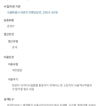
수집/이관 기관
서울특별시 대변인 언론담당관, 2003~2010
보존유형
준영구
접근조건
접근유형
공개
이용조건
이용유형
제한없음
이용주기
원본인 네거티브필름를 활용하기 위해서는 현 소장처인 서울역사박물관
과 협의할 필요 있음
검색도구
온라인서비스 플랫폼인 서울사진아카이브에서 주제별, 시기별, 컬렉션별 상세서