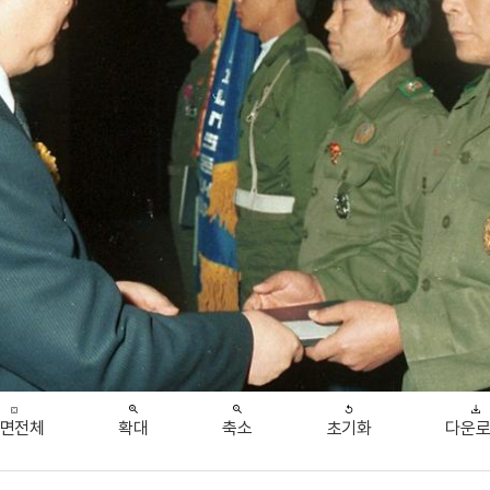
면전체
확대
축소
초기화
다운