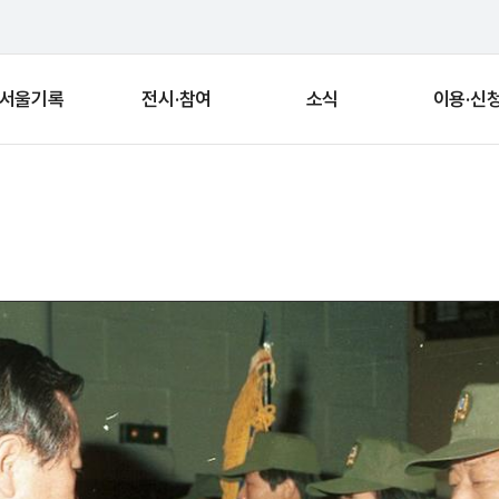
서울기록
전시·참여
소식
이용·신