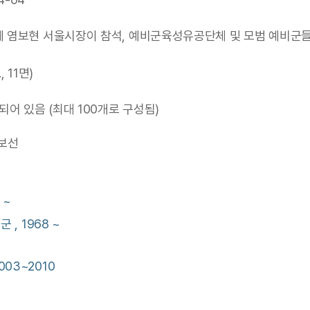
에 염보현 서울시장이 참석, 예비군육성유공단체 및 모범 예비군들
, 11면)
어 있음 (최대 100개로 구성됨)
염보선
 ~
 , 1968 ~
03~2010