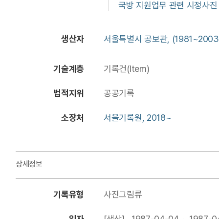
국방 지원업무 관련 시정사진
생산자
서울특별시 공보관, (1981~2003
기술계층
기록건(Item)
법적지위
공공기록
소장처
서울기록원, 2018~
상세정보
기록유형
사진그림류
일자
[생산] 1987-04-04 ~ 1987-0