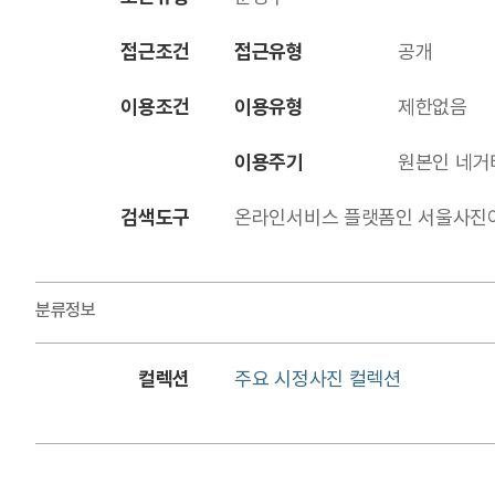
접근조건
접근유형
공개
이용조건
이용유형
제한없음
이용주기
원본인 네거
검색도구
온라인서비스 플랫폼인 서울사진아카이브에
분류정보
컬렉션
주요 시정사진 컬렉션