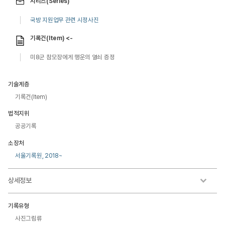
시리즈(Series)
국방 지원업무 관련 시정사진
기록건(Item) <-
미8군 참모장에게 행운의 열쇠 증정
기술계층
기록건(Item)
법적지위
공공기록
소장처
서울기록원, 2018~
상세정보
기록유형
사진그림류