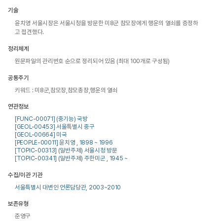
기술
윤치영 서울시장은 서울시청을 방문한 미8군 참모장에게 행운의 열쇠를 증정하
고 접견했다.
정리체계
원문파일의 관리번호 순으로 정리되어 있음 (최대 100개로 구성됨)
공통주기
키워드 : 미8군,참모장,참모총장,행운의 열쇠
연관정보
[FUNC-00071] (중기능) 국방
[GEOL-00453] 서울특별시 중구
[GEOL-00664] 미국
[PEOPLE-00011] 윤치영 , 1898 ~ 1996
[TOPIC-00313] (일반주제) 서울시청 방문
[TOPIC-00341] (일반주제) 주한미군 , 1945 ~
수집/이관 기관
서울특별시 대변인 언론담당관, 2003~2010
보존유형
준영구