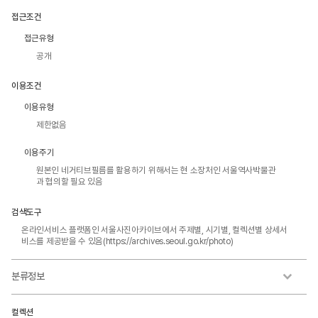
접근조건
접근유형
공개
이용조건
이용유형
제한없음
이용주기
원본인 네거티브필름를 활용하기 위해서는 현 소장처인 서울역사박물관
과 협의할 필요 있음
검색도구
온라인서비스 플랫폼인 서울사진아카이브에서 주제별, 시기별, 컬렉션별 상세서
비스를 제공받을 수 있음(https://archives.seoul.go.kr/photo)
분류정보
컬렉션