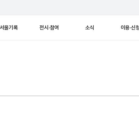
서울기록
전시·참여
소식
이용·신