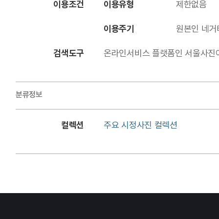
이용조건
이용유형
제한없음
이용주기
원본인 네거
검색도구
온라인서비스 플랫폼인 서울사진아카이브에
분류정보
컬렉션
주요 시정사진 컬렉션