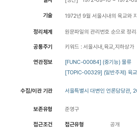
기술
1972년 9월 서울시내의 육교와 
정리체계
원문파일의 관리번호 순으로 정리되
공통주기
키워드 : 서울시내,육교,지하상가
연관정보
[FUNC-00084] (중기능) 물류
[TOPIC-00329] (일반주제) 육
수집/이관 기관
서울특별시 대변인 언론담당관, 20
보존유형
준영구
접근조건
접근유형
공개