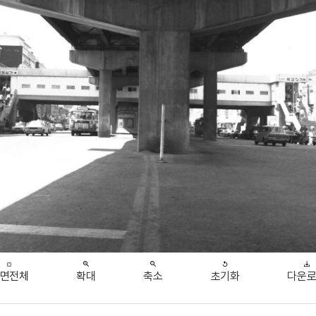
면전체
확대
축소
초기화
다운