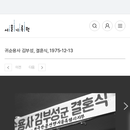
통합검색
사용자메뉴
전체메뉴열기
귀순용사 김부성, 결혼식, 1975-12-13
이전
다음