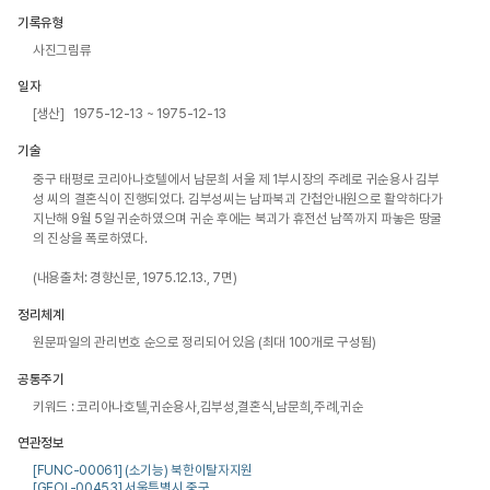
기록유형
사진그림류
일자
[생산] 1975-12-13 ~ 1975-12-13
기술
중구 태평로 코리아나호텔에서 남문희 서울 제 1부시장의 주례로 귀순용사 김부
성 씨의 결혼식이 진행되었다. 김부성씨는 남파북괴 간첩안내원으로 활약하다가 
지난해 9월 5일 귀순하였으며 귀순 후에는 북괴가 휴전선 남쪽까지 파놓은 땅굴
의 진상을 폭로하였다. 

(내용출처: 경향신문, 1975.12.13., 7면)
정리체계
원문파일의 관리번호 순으로 정리되어 있음 (최대 100개로 구성됨)
공통주기
키워드 : 코리아나호텔,귀순용사,김부성,결혼식,남문희,주례,귀순
연관정보
[FUNC-00061] (소기능) 북한이탈자지원
[GEOL-00453] 서울특별시 중구