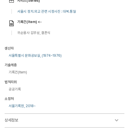
시리즈(Series)
서울시 정치.외교 관련 시정사진 : 대북.통일
기록건(Item) <-
귀순용사 김부성, 결혼식
생산자
서울특별시 문화공보실, (1974~1976)
기술계층
기록건(Item)
법적지위
공공기록
소장처
서울기록원, 2018~
상세정보