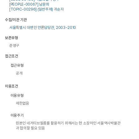
[PEOPLE-00067] 남문희
[TOPIC-00296] (일반주제) 귀순자
수집/이관 기관
서울특별시 대변인 언론담당관, 2003~2010
보존유형
준영구
접근조건
접근유형
공개
이용조건
이용유형
제한없음
이용주기
원본인 네거티브필름를 활용하기 위해서는 현 소장처인 서울역사박물관
과 협의할 필요 있음