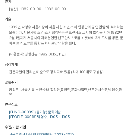
일자
[생산] 1982-00-00 ~ 1982-00-00
기술
1982년 박영수 서울시장이 서울 시립 소년·소녀 합창단의 공연 관람 및 격려하는 
모습이다. 서울시립 소년·소녀 합창단은 샌프란시스코 시의 초청을 받아 1982년 
2월 1일까지 서울시와 자매결연한 샌프란시스코를 비롯하여 3개 도시를 방문, 문
화·예술의 교류를 통한 문화사절단 역할을 했다.

(내용출처: 경향신문, 1982.01.15., 11면)
정리체계
원문파일의 관리번호 순으로 정리되어 있음 (최대 100개로 구성됨)
공통주기
키워드 : 서울 시립 소년·소녀 합창단,합창단,문화사절단,샌프란시스코,박영수,공
연
연관정보
[FUNC-00089] (중기능) 문화예술
[PEOPLE-00016] 박영수 , 1905 ~ 1905
수집/이관 기관
서울특별시 대변인 언론담당관, 2003~2010