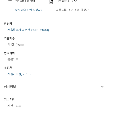
시리즈(Series)
기록건(Item) <-
문화예술 관련 시정사진
서울 시립 소년·소녀 합창단
생산자
서울특별시 공보관, (1981~2003)
기술계층
기록건(Item)
법적지위
공공기록
소장처
서울기록원, 2018~
상세정보
기록유형
사진그림류