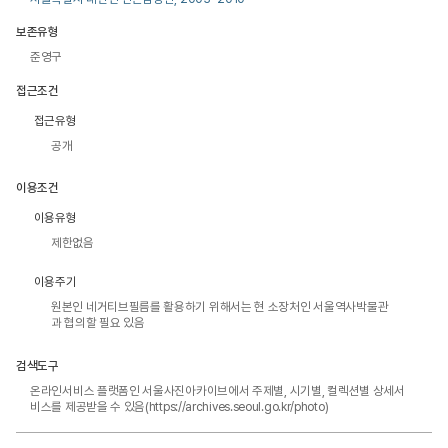
보존유형
준영구
접근조건
접근유형
공개
이용조건
이용유형
제한없음
이용주기
원본인 네거티브필름를 활용하기 위해서는 현 소장처인 서울역사박물관
과 협의할 필요 있음
검색도구
온라인서비스 플랫폼인 서울사진아카이브에서 주제별, 시기별, 컬렉션별 상세서
비스를 제공받을 수 있음(https://archives.seoul.go.kr/photo)