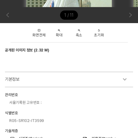
1 / 11
화면전체
확대
축소
초기화
공개된 이미지 정보 (2.32 M)
기본정보
관리번호
서울기록원 고유번호 :
식별번호
RG5-SR102-IT3599
기술계층