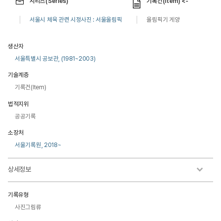
시리즈(Series)
기록건(Item) <-
서울시 체육 관련 시정사진 : 서울올림픽
올림픽기 게양
생산자
서울특별시 공보관, (1981~2003)
기술계층
기록건(Item)
법적지위
공공기록
소장처
서울기록원, 2018~
상세정보
기록유형
사진그림류