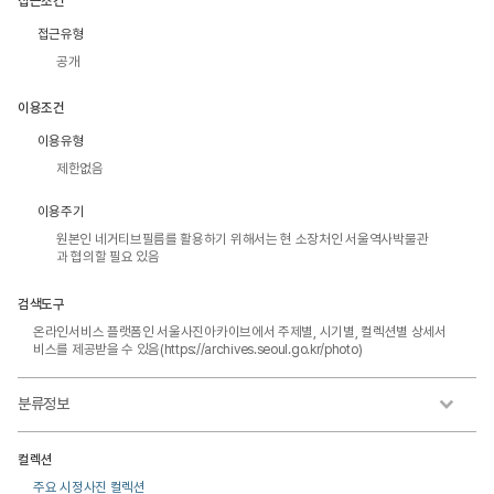
접근조건
접근유형
공개
이용조건
이용유형
제한없음
이용주기
원본인 네거티브필름를 활용하기 위해서는 현 소장처인 서울역사박물관
과 협의할 필요 있음
검색도구
온라인서비스 플랫폼인 서울사진아카이브에서 주제별, 시기별, 컬렉션별 상세서
비스를 제공받을 수 있음(https://archives.seoul.go.kr/photo)
분류정보
컬렉션
주요 시정사진 컬렉션