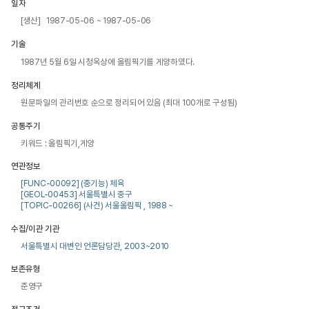
일자
[생산] 1987-05-06 ~ 1987-05-06
기술
1987년 5월 6일 시청옥상에 올림픽기를 게양하였다.
정리체계
원문파일의 관리번호 순으로 정리되어 있음 (최대 100개로 구성됨)
공통주기
키워드 : 올림픽기,게양
연관정보
[FUNC-00092] (중기능) 체육
[GEOL-00453] 서울특별시 중구
[TOPIC-00266] (사건) 서울올림픽 , 1988 ~
수집/이관 기관
서울특별시 대변인 언론담당관, 2003~2010
보존유형
준영구