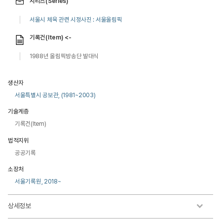
시리즈(Series)
서울시 체육 관련 시정사진 : 서울올림픽
기록건(Item) <-
1988년 올림픽방송단 발대식
생산자
서울특별시 공보관, (1981~2003)
기술계층
기록건(Item)
법적지위
공공기록
소장처
서울기록원, 2018~
상세정보