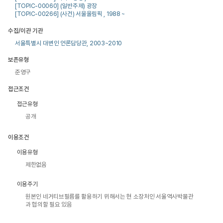
[TOPIC-00060] (일반주제) 광장
[TOPIC-00266] (사건) 서울올림픽 , 1988 ~
수집/이관 기관
서울특별시 대변인 언론담당관, 2003~2010
보존유형
준영구
접근조건
접근유형
공개
이용조건
이용유형
제한없음
이용주기
원본인 네거티브필름를 활용하기 위해서는 현 소장처인 서울역사박물관
과 협의할 필요 있음