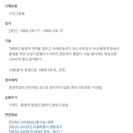
기록유형
사진그림류
일자
[생산] 1988-08-17 ~ 1988-08-17
기술
1988년 올림픽 개막을 앞두고 국제방송센터 개소식에 앞서 국내 올림픽 방송단 
출범을 위한 성공다짐행사가 여의도광장에서 열렸다. 이날 행사에는 방송요원 
1,400여 명이 참여했다.

(내용출처: 경향신문, 1988.08.16., 9면)
정리체계
원문파일의 관리번호 순으로 정리되어 있음 (최대 100개로 구성됨)
공통주기
키워드 : 올림픽,방송단,발대식,방송사,방송
연관정보
[FUNC-00092] (중기능) 체육
[GEOL-00321] 서울특별시 영등포구
[GEOL-00593] 여의도광장 , 1971 ~