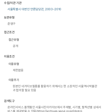
수집/이관 기관
서울특별시 대변인 언론담당관, 2003~2010
보존유형
준영구
접근조건
접근유형
공개
이용조건
이용유형
제한없음
이용주기
원본인 네거티브필름를 활용하기 위해서는 현 소장처인 서울역사박물관
과 협의할 필요 있음
검색도구
온라인서비스 플랫폼인 서울사진아카이브에서 주제별, 시기별, 컬렉션별 상세서
비스를 제공받을 수 있음(https://archives.seoul.go.kr/photo)