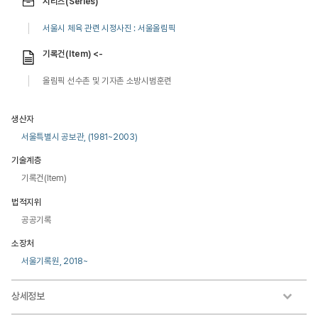
시리즈(Series)
서울시 체육 관련 시정사진 : 서울올림픽
기록건(Item) <-
올림픽 선수촌 및 기자촌 소방시범훈련
생산자
서울특별시 공보관, (1981~2003)
기술계층
기록건(Item)
법적지위
공공기록
소장처
서울기록원, 2018~
상세정보