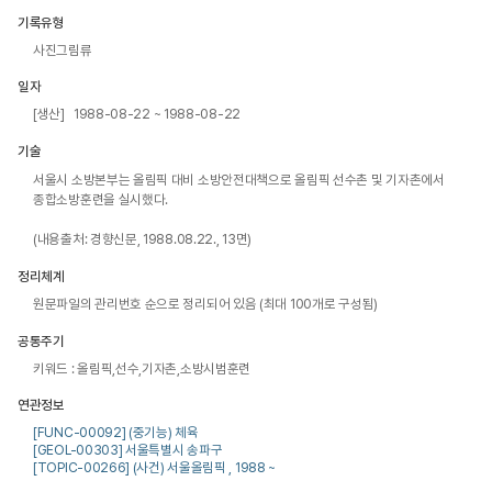
기록유형
사진그림류
일자
[생산] 1988-08-22 ~ 1988-08-22
기술
서울시 소방본부는 올림픽 대비 소방안전대책으로 올림픽 선수촌 및 기자촌에서 
종합소방훈련을 실시했다. 

(내용출처: 경향신문, 1988.08.22., 13면)
정리체계
원문파일의 관리번호 순으로 정리되어 있음 (최대 100개로 구성됨)
공통주기
키워드 : 올림픽,선수,기자촌,소방시범훈련
연관정보
[FUNC-00092] (중기능) 체육
[GEOL-00303] 서울특별시 송파구
[TOPIC-00266] (사건) 서울올림픽 , 1988 ~