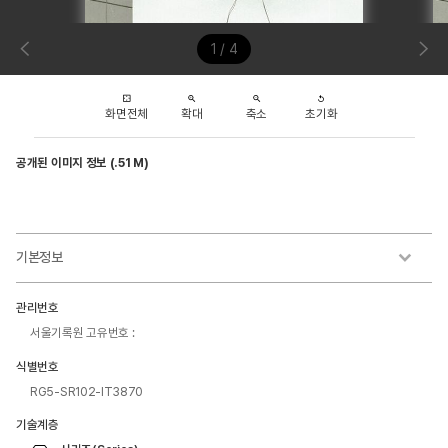
1 / 4
화면전체
확대
축소
초기화
공개된 이미지 정보 (.51 M)
기본정보
관리번호
서울기록원 고유번호 :
식별번호
RG5-SR102-IT3870
기술계층