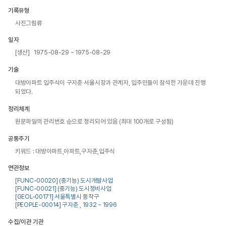
기록유형
사진그림류
일자
[생산] 1975-08-29 ~ 1975-08-29
기술
대방아파트 입주식이 구자춘 서울시장과 관계자, 입주민들이 참석한 가운데 진행
되었다.
정리체계
원문파일의 관리번호 순으로 정리되어 있음 (최대 100개로 구성됨)
공통주기
키워드 : 대방아파트,아파트,구자춘,입주식
연관정보
[FUNC-00020] (중기능) 도시개발사업
[FUNC-00021] (중기능) 도시정비사업
[GEOL-00171] 서울특별시 동작구
[PEOPLE-00014] 구자춘 , 1932 ~ 1996
수집/이관 기관