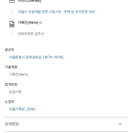
시리즈(Series)
서울시 건설개발 관련 시정사진 : 주택 및 주거환경 개선
기록건(Item) <-
대방아파트 입주식
생산자
서울특별시 문화공보실, (1974~1976)
기술계층
기록건(Item)
법적지위
공공기록
소장처
서울기록원, 2018~
상세정보