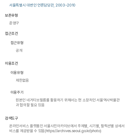
서울특별시 대변인 언론담당관, 2003~2010
보존유형
준영구
접근조건
접근유형
공개
이용조건
이용유형
제한없음
이용주기
원본인 네거티브필름를 활용하기 위해서는 현 소장처인 서울역사박물관
과 협의할 필요 있음
검색도구
온라인서비스 플랫폼인 서울사진아카이브에서 주제별, 시기별, 컬렉션별 상세서
비스를 제공받을 수 있음(https://archives.seoul.go.kr/photo)