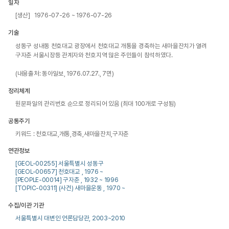
일자
[생산] 1976-07-26 ~ 1976-07-26
기술
성동구 성내동 천호대교 광장에서 천호대교 개통을 경축하는 새마을잔치가 열려 
구자춘 서울시장등 관계자와 천호지역 많은 주민들이 참석하였다. 

(내용출처: 동아일보, 1976.07.27., 7면)
정리체계
원문파일의 관리번호 순으로 정리되어 있음 (최대 100개로 구성됨)
공통주기
키워드 : 천호대교,개통,경축,새마을잔치,구자춘
연관정보
[GEOL-00255] 서울특별시 성동구
[GEOL-00657] 천호대교 , 1976 ~
[PEOPLE-00014] 구자춘 , 1932 ~ 1996
[TOPIC-00311] (사건) 새마을운동 , 1970 ~
수집/이관 기관
서울특별시 대변인 언론담당관, 2003~2010