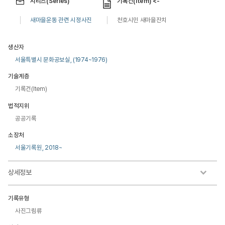
시리즈(Series)
기록건(Item) <-
새마을운동 관련 시정사진
천호시민 새마을잔치
생산자
서울특별시 문화공보실, (1974~1976)
기술계층
기록건(Item)
법적지위
공공기록
소장처
서울기록원, 2018~
상세정보
기록유형
사진그림류