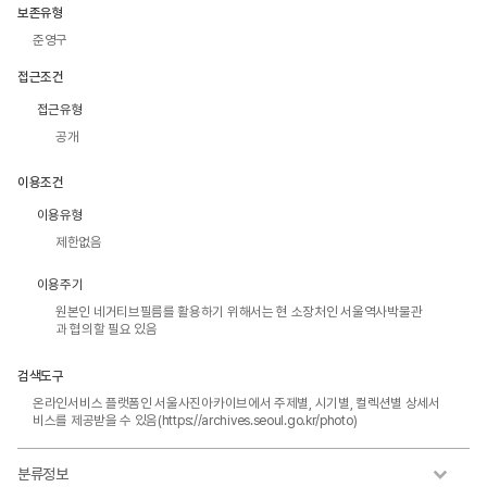
보존유형
준영구
접근조건
접근유형
공개
이용조건
이용유형
제한없음
이용주기
원본인 네거티브필름를 활용하기 위해서는 현 소장처인 서울역사박물관
과 협의할 필요 있음
검색도구
온라인서비스 플랫폼인 서울사진아카이브에서 주제별, 시기별, 컬렉션별 상세서
비스를 제공받을 수 있음(https://archives.seoul.go.kr/photo)
분류정보