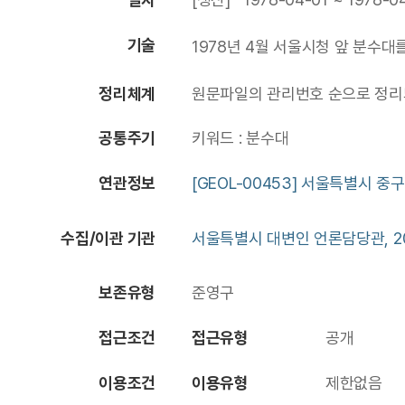
기술
1978년 4월 서울시청 앞 분수대
정리체계
원문파일의 관리번호 순으로 정리되
공통주기
키워드 : 분수대
연관정보
[GEOL-00453] 서울특별시 중구
수집/이관 기관
서울특별시 대변인 언론담당관, 20
보존유형
준영구
접근조건
접근유형
공개
이용조건
이용유형
제한없음