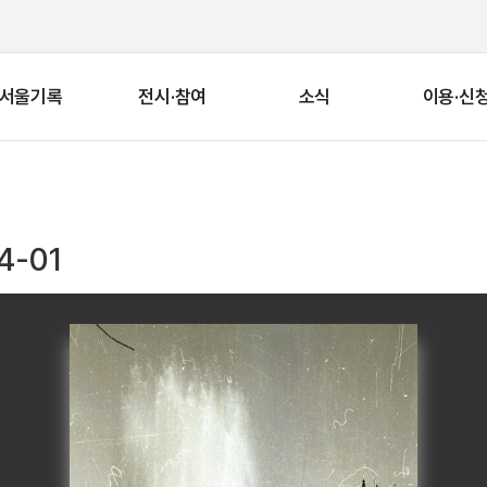
서울기록
전시·참여
소식
이용·신
4-01