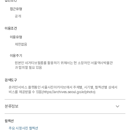
접근조건
접근유형
공개
이용조건
이용유형
제한없음
이용주기
원본인 네거티브필름를 활용하기 위해서는 현 소장처인 서울역사박물관
과 협의할 필요 있음
검색도구
온라인서비스 플랫폼인 서울사진아카이브에서 주제별, 시기별, 컬렉션별 상세서
비스를 제공받을 수 있음(https://archives.seoul.go.kr/photo)
분류정보
컬렉션
주요 시정사진 컬렉션