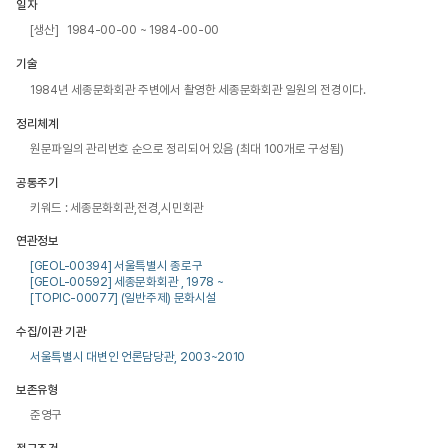
일자
[생산] 1984-00-00 ~ 1984-00-00
기술
1984년 세종문화회관 주변에서 촬영한 세종문화회관 일원의 전경이다.
정리체계
원문파일의 관리번호 순으로 정리되어 있음 (최대 100개로 구성됨)
공통주기
키워드 : 세종문화회관,전경,시민회관
연관정보
[GEOL-00394] 서울특별시 종로구
[GEOL-00592] 세종문화회관 , 1978 ~
[TOPIC-00077] (일반주제) 문화시설
수집/이관 기관
서울특별시 대변인 언론담당관, 2003~2010
보존유형
준영구