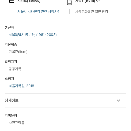
시리즈(Series)
기록건(Item) <-
서울시 시내전경 관련 시정사진
세종문화회관 일원 전경
생산자
서울특별시 공보관, (1981~2003)
기술계층
기록건(Item)
법적지위
공공기록
소장처
서울기록원, 2018~
상세정보
기록유형
사진그림류