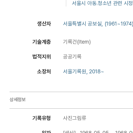
서울시 아동.청소년 관련 시
생산자
서울특별시 공보실, (1961~1974
기술계층
기록건(Item)
법적지위
공공기록
소장처
서울기록원, 2018~
상세정보
기록유형
사진그림류
일자
[생산] 1968-05-05 ~ 1968-0