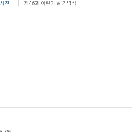
정사진
제46회 어린이 날 기념식
)
5-05