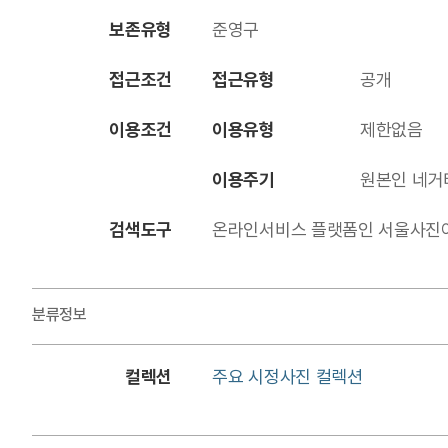
보존유형
준영구
접근조건
접근유형
공개
이용조건
이용유형
제한없음
이용주기
원본인 네거
검색도구
온라인서비스 플랫폼인 서울사진아카이브에
분류정보
컬렉션
주요 시정사진 컬렉션