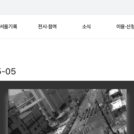
서울기록
전시·참여
소식
이용·신
-05