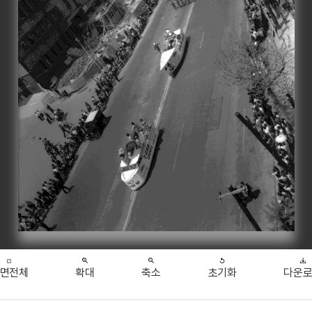
면전체
확대
축소
초기화
다운