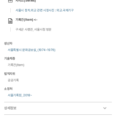
시리즈(Series)
서울시 정치.외교 관련 시정사진 : 외교.국제기구
기록건(Item) <-
구세군 사령관, 서울시청 방문
생산자
서울특별시 문화공보실, (1974~1976)
기술계층
기록건(Item)
법적지위
공공기록
소장처
서울기록원, 2018~
상세정보