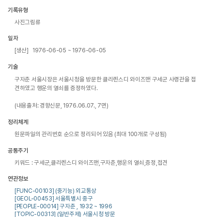
기록유형
사진그림류
일자
[생산] 1976-06-05 ~ 1976-06-05
기술
구자춘 서울시장은 서울시청을 방문한 클리렌스디 와이즈맨 구세군 사령관을 접
견하였고 행운의 열쇠를 증정하였다.

(내용출처: 경향신문, 1976.06.07., 7면)
정리체계
원문파일의 관리번호 순으로 정리되어 있음 (최대 100개로 구성됨)
공통주기
키워드 : 구세군,클리렌스디 와이즈맨,구자춘,행운의 열쇠,증정,접견
연관정보
[FUNC-00103] (중기능) 외교통상
[GEOL-00453] 서울특별시 중구
[PEOPLE-00014] 구자춘 , 1932 ~ 1996
[TOPIC-00313] (일반주제) 서울시청 방문