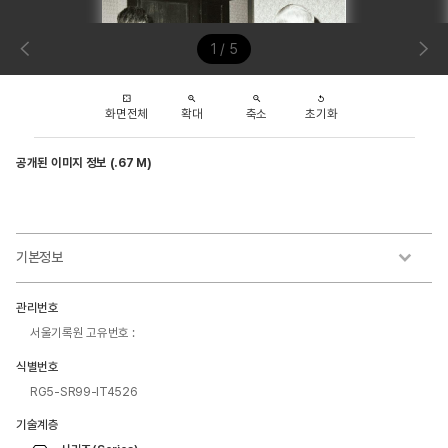
1 / 5
화면전체
확대
축소
초기화
공개된 이미지 정보 (.67 M)
기본정보
관리번호
서울기록원 고유번호 :
식별번호
RG5-SR99-IT4526
기술계층