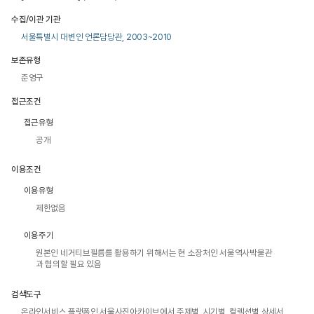
수집/이관 기관
서울특별시 대변인 언론담당관, 2003~2010
보존유형
준영구
접근조건
접근유형
공개
이용조건
이용유형
제한없음
이용주기
원본인 네거티브필름를 활용하기 위해서는 현 소장처인 서울역사박물관
과 협의할 필요 있음
검색도구
온라인서비스 플랫폼인 서울사진아카이브에서 주제별, 시기별, 컬렉션별 상세서