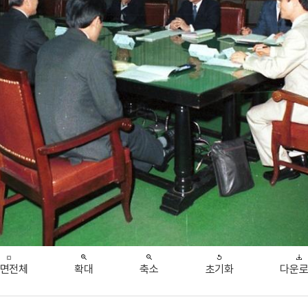
면전체
확대
축소
초기화
다운