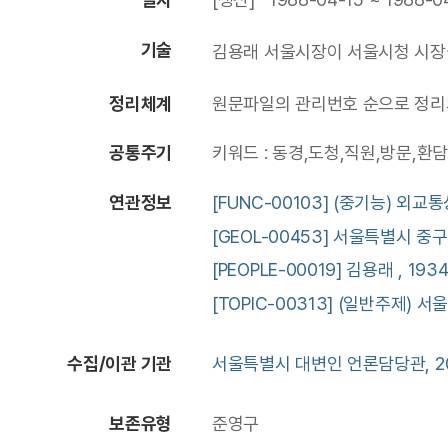
기술
김용래 서울시장이 서울시청 시장
정리체계
원문파일의 관리번호 순으로 정리되
공통주기
키워드 : 동경,도청,직원,방문,환담
연관정보
[FUNC-00103] (중기능) 외교
[GEOL-00453] 서울특별시 중구
[PEOPLE-00019] 김용래 , 1934
[TOPIC-00313] (일반주제) 
수집/이관 기관
서울특별시 대변인 언론담당관, 20
보존유형
준영구