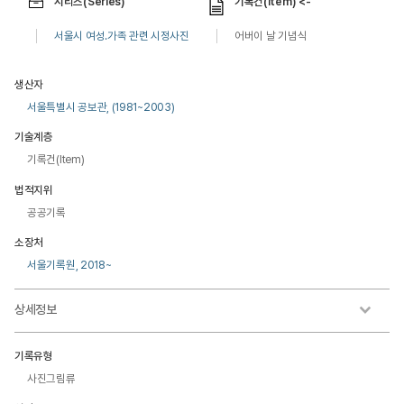
시리즈(Series)
기록건(Item) <-
서울시 여성.가족 관련 시정사진
어버이 날 기념식
생산자
서울특별시 공보관, (1981~2003)
기술계층
기록건(Item)
법적지위
공공기록
소장처
서울기록원, 2018~
상세정보
기록유형
사진그림류