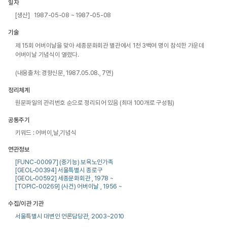
일자
[생산] 1987-05-08 ~ 1987-05-08
기술
제 15회 어버이날을 맞아 세종문화회관 별관에서 1천 3백여 명이 참석한 가운데 
어버이날 기념식이 열렸다.

(내용출처: 경향신문, 1987.05.08., 7면)
정리체계
원문파일의 관리번호 순으로 정리되어 있음 (최대 100개로 구성됨)
공통주기
키워드 : 어버이,날,기념식
연관정보
[FUNC-00097] (중기능) 보육노인가족
[GEOL-00394] 서울특별시 종로구
[GEOL-00592] 세종문화회관 , 1978 ~
[TOPIC-00269] (사건) 어버이날 , 1956 ~
수집/이관 기관
서울특별시 대변인 언론담당관, 2003~2010