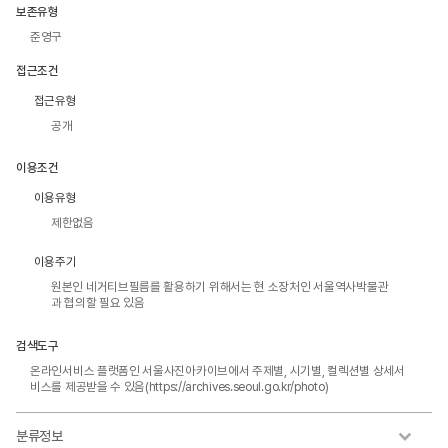
보존유형
준영구
접근조건
접근유형
공개
이용조건
이용유형
제한없음
이용주기
원본인 네거티브필름를 활용하기 위해서는 현 소장처인 서울역사박물관
과 협의할 필요 있음
검색도구
온라인서비스 플랫폼인 서울사진아카이브에서 주제별, 시기별, 컬렉션별 상세서
비스를 제공받을 수 있음(https://archives.seoul.go.kr/photo)
분류정보