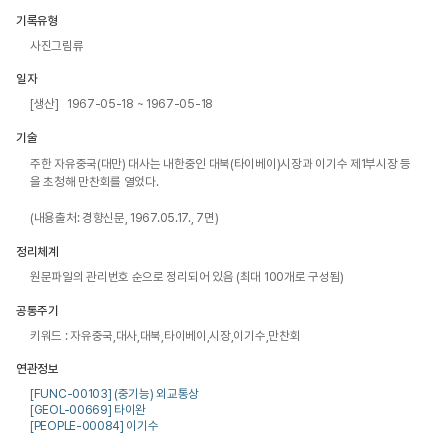
기록유형
사진그림류
일자
[생산] 1967-05-18 ~ 1967-05-18
기술
주한 자유중국(대만) 대사는 내한중인 대북(타이베이)시장과 이기수 제1부시장 등
을 초청해 만찬회를 열었다.

(내용출처: 경향신문, 1967.05.17., 7면)
정리체계
원문파일의 관리번호 순으로 정리되어 있음 (최대 100개로 구성됨)
공통주기
키워드 : 자유중국,대사,대북,타이베이,시장,이기수,만찬회
연관정보
[FUNC-00103] (중기능) 외교통상
[GEOL-00669] 타이완
[PEOPLE-00084] 이기수