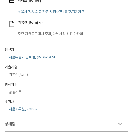
시리즈(Series)
서울시 정치.외교 관련 시정사진 : 외교.국제기구
기록건(Item) <-
주한 자유중국대사 주최, 대북시장 초청 만찬회
생산자
서울특별시 공보실, (1961~1974)
기술계층
기록건(Item)
법적지위
공공기록
소장처
서울기록원, 2018~
상세정보