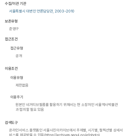
수집/이관 기관
서울특별시 대변인 언론담당관, 2003~2010
보존유형
준영구
접근조건
접근유형
공개
이용조건
이용유형
제한없음
이용주기
원본인 네거티브필름를 활용하기 위해서는 현 소장처인 서울역사박물관
과 협의할 필요 있음
검색도구
온라인서비스 플랫폼인 서울사진아카이브에서 주제별, 시기별, 컬렉션별 상세서
비스를 제공받을 수 있음(https://archives.seoul.go.kr/photo)