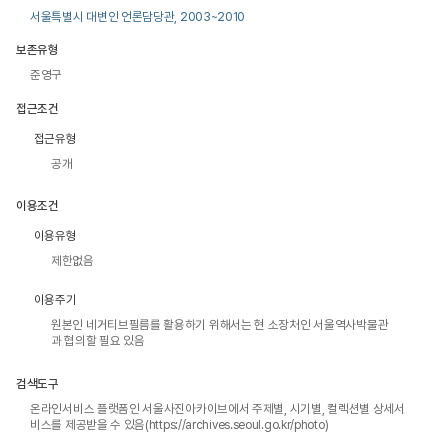
서울특별시 대변인 언론담당관, 2003~2010
보존유형
준영구
접근조건
접근유형
공개
이용조건
이용유형
제한없음
이용주기
원본인 네거티브필름를 활용하기 위해서는 현 소장처인 서울역사박물관
과 협의할 필요 있음
검색도구
온라인서비스 플랫폼인 서울사진아카이브에서 주제별, 시기별, 컬렉션별 상세서
비스를 제공받을 수 있음(https://archives.seoul.go.kr/photo)