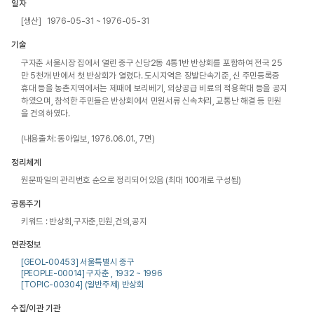
일자
[생산] 1976-05-31 ~ 1976-05-31
기술
구자춘 서울시장 집에서 열린 중구 신당2동 4통1반 반상회를 포함하여 전국 25
만 5천개 반에서 첫 반상회가 열렸다. 도시지역은 장발단속기준, 신 주민등록증 
휴대 등을 농촌지역에서는 제때에 보리베기, 외상공급 비료의 적용확대 등을 공지
하였으며, 참석한 주민들은 반상회에서 민원서류 신속처리, 교통난 해결 등 민원
을 건의하였다.

(내용출처: 동아일보, 1976.06.01., 7면)
정리체계
원문파일의 관리번호 순으로 정리되어 있음 (최대 100개로 구성됨)
공통주기
키워드 : 반상회,구자춘,민원,건의,공지
연관정보
[GEOL-00453] 서울특별시 중구
[PEOPLE-00014] 구자춘 , 1932 ~ 1996
[TOPIC-00304] (일반주제) 반상회
수집/이관 기관