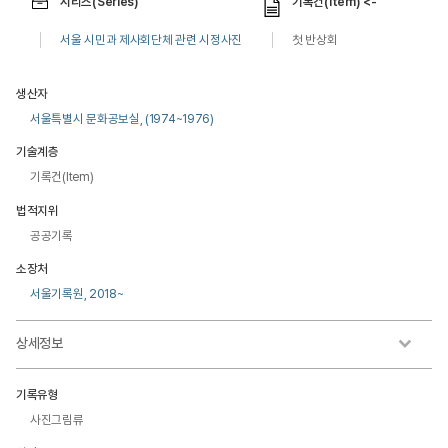
시리즈(Series)
기록건(Item) <-
서울 시민과 제사회단체 관련 시정사진
첫 반상회
생산자
서울특별시 문화공보실, (1974~1976)
기술계층
기록건(Item)
법적지위
공공기록
소장처
서울기록원, 2018~
상세정보
기록유형
사진그림류