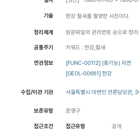
기술
한강 철새를 촬영한 사진이다.
정리체계
원문파일의 관리번호 순으로 정리되
공통주기
키워드 : 한강,철새
연관정보
[FUNC-00112] (중기능) 자연
[GEOL-00661] 한강
수집/이관 기관
서울특별시 대변인 언론담당관, 20
보존유형
준영구
접근조건
접근유형
공개