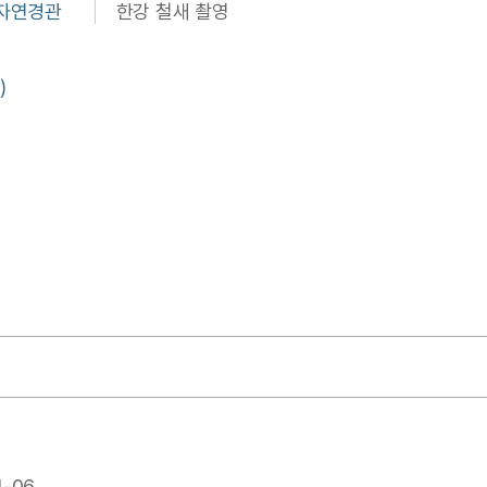
 자연경관
한강 철새 촬영
)
1-06