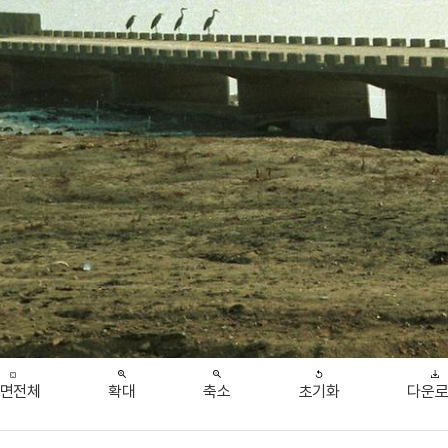
면전체
확대
축소
초기화
다운