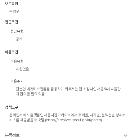
보존유형
준영구
접근조건
접근유형
공개
이용조건
이용유형
제한없음
이용주기
원본인 네거티브필름를 활용하기 위해서는 현 소장처인 서울역사박물관
과 협의할 필요 있음
검색도구
온라인서비스 플랫폼인 서울사진아카이브에서 주제별, 시기별, 컬렉션별 상세서
비스를 제공받을 수 있음(https://archives.seoul.go.kr/photo)
분류정보