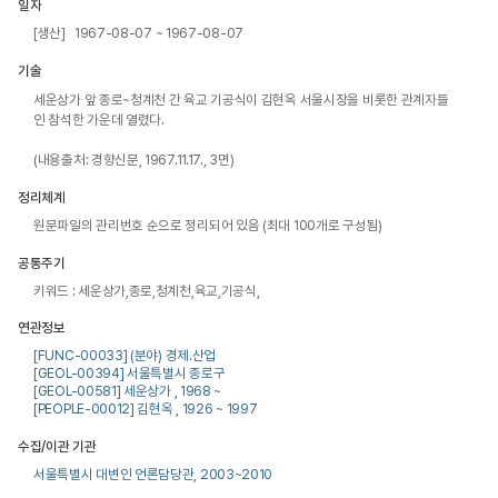
일자
[생산] 1967-08-07 ~ 1967-08-07
기술
세운상가 앞 종로~청계천 간 육교 기공식이 김현옥 서울시장을 비롯한 관계자들
인 참석한 가운데 열렸다.

(내용출처: 경향신문, 1967.11.17., 3면)
정리체계
원문파일의 관리번호 순으로 정리되어 있음 (최대 100개로 구성됨)
공통주기
키워드 : 세운상가,종로,청계천,육교,기공식,
연관정보
[FUNC-00033] (분야) 경제.산업
[GEOL-00394] 서울특별시 종로구
[GEOL-00581] 세운상가 , 1968 ~
[PEOPLE-00012] 김현옥 , 1926 ~ 1997
수집/이관 기관
서울특별시 대변인 언론담당관, 2003~2010