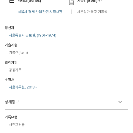
시리즈(Series)
기록건(Item) <-
서울시 경제.산업 관련 시정사진
세운상가 육교 기공식
생산자
서울특별시 공보실, (1961~1974)
기술계층
기록건(Item)
법적지위
공공기록
소장처
서울기록원, 2018~
상세정보
기록유형
사진그림류