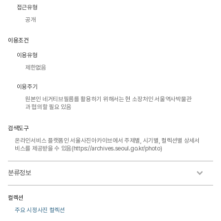
접근유형
공개
이용조건
이용유형
제한없음
이용주기
원본인 네거티브필름를 활용하기 위해서는 현 소장처인 서울역사박물관
과 협의할 필요 있음
검색도구
온라인서비스 플랫폼인 서울사진아카이브에서 주제별, 시기별, 컬렉션별 상세서
비스를 제공받을 수 있음(https://archives.seoul.go.kr/photo)
분류정보
컬렉션
주요 시정사진 컬렉션