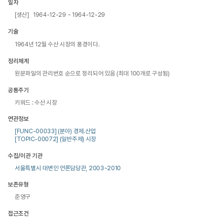
일자
[생산] 1964-12-29 ~ 1964-12-29
기술
1964년 12월 수산 시장의 풍경이다.
정리체계
원문파일의 관리번호 순으로 정리되어 있음 (최대 100개로 구성됨)
공통주기
키워드 : 수산 시장
연관정보
[FUNC-00033] (분야) 경제.산업
[TOPIC-00072] (일반주제) 시장
수집/이관 기관
서울특별시 대변인 언론담당관, 2003~2010
보존유형
준영구
접근조건