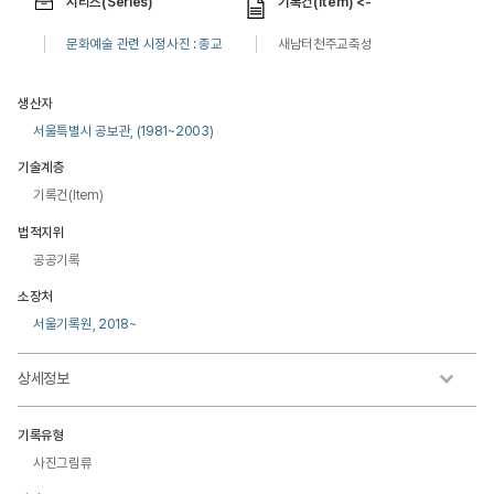
시리즈(Series)
기록건(Item) <-
문화예술 관련 시정사진 : 종교
새남터천주교축성
생산자
서울특별시 공보관, (1981~2003)
기술계층
기록건(Item)
법적지위
공공기록
소장처
서울기록원, 2018~
상세정보
기록유형
사진그림류