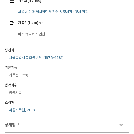
시리즈(Series)
서울 시민과 제사회단체 관련 시정사진 : 행사.집회
기록건(Item) <-
미스 유니버스 만찬
생산자
서울특별시 문화공보관, (1976~1981)
기술계층
기록건(Item)
법적지위
공공기록
소장처
서울기록원, 2018~
상세정보