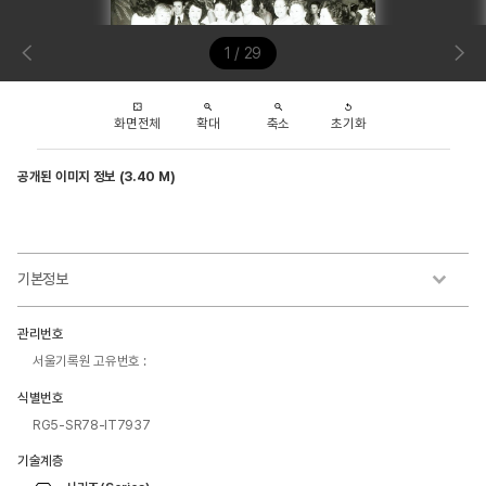
1 / 29
화면전체
확대
축소
초기화
공개된 이미지 정보 (3.40 M)
기본정보
관리번호
서울기록원 고유번호 :
식별번호
RG5-SR78-IT7937
기술계층