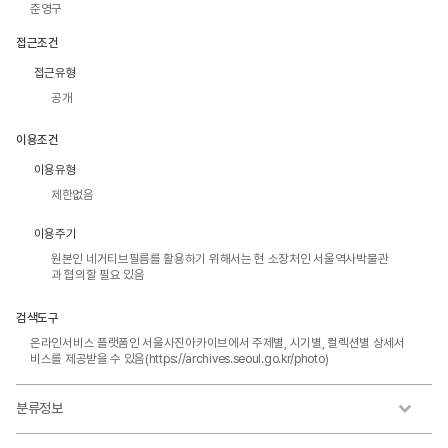
준영구
접근조건
접근유형
공개
이용조건
이용유형
제한없음
이용주기
원본인 네거티브필름를 활용하기 위해서는 현 소장처인 서울역사박물관
과 협의할 필요 있음
검색도구
온라인서비스 플랫폼인 서울사진아카이브에서 주제별, 시기별, 컬렉션별 상세서
비스를 제공받을 수 있음(https://archives.seoul.go.kr/photo)
분류정보