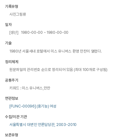
기록유형
사진그림류
일자
[생산] 1980-00-00 ~ 1980-00-00
기술
1980년 서울세내 호텔에서 미스 유니버스 환영 만찬이 열렸다.
정리체계
원문파일의 관리번호 순으로 정리되어 있음 (최대 100개로 구성됨)
공통주기
키워드 : 미스 유니버스,만찬
연관정보
[FUNC-00096] (중기능) 여성
수집/이관 기관
서울특별시 대변인 언론담당관, 2003~2010
보존유형