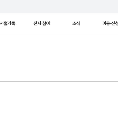
서울기록
전시·참여
소식
이용·신